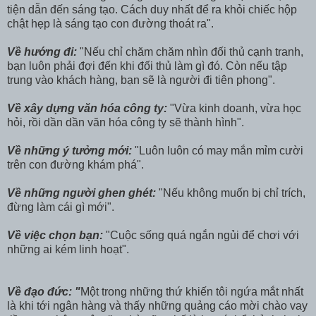
tiện dẫn đến sáng tạo. Cách duy nhất để ra khỏi chiếc hộp
chật hẹp là sáng tạo con đường thoát ra".
Về hướng đi:
"Nếu chỉ chăm chăm nhìn đối thủ cạnh tranh,
bạn luôn phải đợi đến khi đối thủ làm gì đó. Còn nếu tập
trung vào khách hàng, bạn sẽ là người đi tiên phong".
Về xây dựng văn hóa công ty:
"Vừa kinh doanh, vừa học
hỏi, rồi dần dần văn hóa công ty sẽ thành hình".
Về những ý tưởng mới:
"Luôn luôn có may mắn mỉm cười
trên con đường khám phá".
Về những người ghen ghét:
"Nếu không muốn bị chỉ trích,
đừng làm cái gì mới".
Về việc chọn bạn:
"Cuộc sống quá ngắn ngủi để chơi với
những ai kém linh hoạt".
Về đạo đức: "
Một trong những thứ khiến tôi ngứa mắt nhất
là khi tới ngân hàng và thấy những quảng cáo mời chào vay