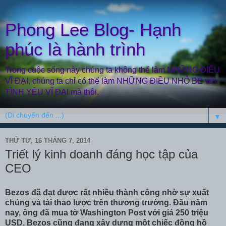
Phong Lee Blog- Hạnh
phúc là hành trình
Trong cuộc sống này chúng ta không thể làm NHỮNG ĐIỀU
VĨ ĐẠI, chúng ta chỉ có thể làm NHỮNG ĐIỀU NHỎ BÉ với
TÌNH YÊU VĨ ĐẠI mà thôi.
▼
THỨ TƯ, 16 THÁNG 7, 2014
Triết lý kinh doanh đáng học tập của
CEO
Bezos đã đạt được rất nhiều thành công nhờ sự xuất
chúng và tài thao lược trên thương trường. Đầu năm
nay, ông đã mua tờ Washington Post với giá 250 triệu
USD. Bezos cũng đang xây dựng một chiếc đồng hồ