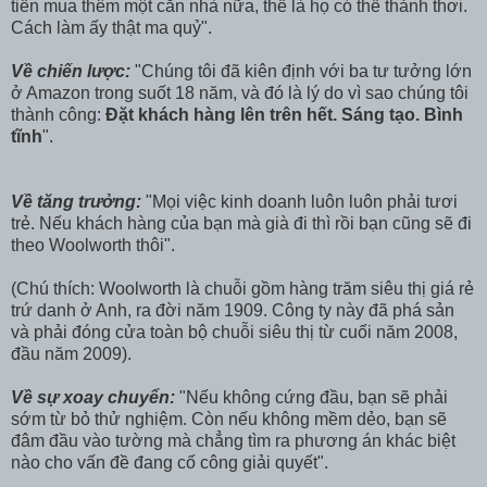
tiền mua thêm một căn nhà nữa, thế là họ có thể thảnh thơi.
Cách làm ấy thật ma quỷ".
Về chiến lược:
"Chúng tôi đã kiên định với ba tư tưởng lớn
ở Amazon trong suốt 18 năm, và đó là lý do vì sao chúng tôi
thành công:
Đặt khách hàng lên trên hết. Sáng tạo. Bình
tĩnh
".
Về tăng trưởng:
"Mọi việc kinh doanh luôn luôn phải tươi
trẻ. Nếu khách hàng của bạn mà già đi thì rồi bạn cũng sẽ đi
theo Woolworth thôi".
(Chú thích: Woolworth là chuỗi gồm hàng trăm siêu thị giá rẻ
trứ danh ở Anh, ra đời năm 1909. Công ty này đã phá sản
và phải đóng cửa toàn bộ chuỗi siêu thị từ cuối năm 2008,
đầu năm 2009).
Về sự xoay chuyển:
"Nếu không cứng đầu, bạn sẽ phải
sớm từ bỏ thử nghiệm. Còn nếu không mềm dẻo, bạn sẽ
đâm đầu vào tường mà chẳng tìm ra phương án khác biệt
nào cho vấn đề đang cố công giải quyết".