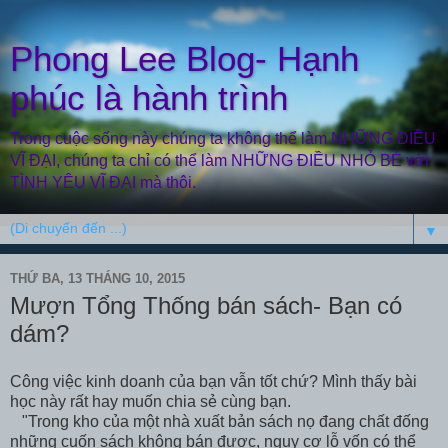
Phong Lee Blog- Hạnh
phúc là hành trình
Trong cuộc sống này chúng ta không thể làm NHỮNG ĐIỀU
VĨ ĐẠI, chúng ta chỉ có thể làm NHỮNG ĐIỀU NHỎ BÉ với
TÌNH YÊU VĨ ĐẠI mà thôi.
▼
THỨ BA, 13 THÁNG 10, 2015
Mượn Tổng Thống bán sách- Bạn có
dám?
Công việc kinh doanh của bạn vẫn tốt chứ? Mình thấy bài
học này rất hay muốn chia sẻ cùng bạn.
"Trong kho của một nhà xuất bản sách nọ đang chất đống
những cuốn sách không bán được, nguy cơ lỗ vốn có thể