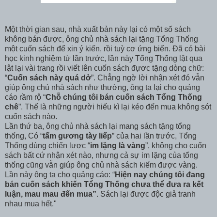
Một thời gian sau, nhà xuất bản này lại có một số sách
không bán được, ông chủ nhà sách lại tặng Tổng Thống
một cuốn sách để xin ý kiến, rồi tuỳ cơ ứng biến. Đã có bài
học kinh nghiệm từ lần trước, lần này Tổng Thống lật qua
lật lại vài trang rồi viết lên cuốn sách đựơc tặng dòng chữ:
“
Cuốn sách này quá dở
”. Chẳng ngờ lời nhận xét đó vẫn
giúp ông chủ nhà sách như thường, ông ta lại cho quảng
cáo rầm rộ “
Chỗ chúng tôi bán cuốn sách Tổng Thống
chê
”. Thế là những người hiếu kì lại kéo đến mua không sót
cuốn sách nào.
Lần thứ ba, ông chủ nhà sách lại mang sách tặng tổng
thống, Có “
tấm gương tày liếp
” của hai lần trước, Tổng
Thống dùng chiến lược “
im lặng là vàng
”, không cho cuốn
sách bất cứ nhận xét nào, nhưng cả sự im lặng của tổng
thống cũng vẫn giúp ông chủ nhà sách kiếm được vàng.
Lần này ông ta cho quảng cáo: “
Hiện nay chúng tôi đang
bán cuốn sách khiến Tổng Thống chưa thể đưa ra kết
luận, mau mau đến mua”
. Sách lại được độc giả tranh
nhau mua hết."