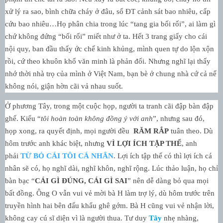
xử lý ra sao, bình chữa cháy ở đâu, số ĐT cảnh sát bao nhiêu, cấp
cứu bao nhiêu…Họ phân chia trong lúc “tang gia bối rối”, ai làm gì
chứ không đứng “bối rối” miết như ở ta. Hết 3 trang giấy cho cái
nội quy, ban đầu thấy ức chế kinh khủng, mình quen tự do lộn xộn
rồi, cứ theo khuôn khổ văn minh là phản đối. Nhưng nghĩ lại thấy
nhớ thời nhà trọ của mình ở Việt Nam, bạn bè ở chung nhà cứ cả nể
không nói, giận hờn cãi vả nhau suốt.
Ở phương Tây, trong một cuộc họp, người ta tranh cãi đập bàn đập
ghế. Kiểu “
tôi hoàn toàn không đồng ý với anh
”, nhưng sau đó,
họp xong, ra quyết định, mọi người đều
RĂM RẮP
tuân theo. Dù
hôm trước anh khác biệt, nhưng
VÌ LỢI ÍCH TẬP THỂ
, anh
phải
TỪ BỎ CÁI TÔI CÁ NHÂN
. Lợi ích tập thể có thì lợi ích cá
nhân sẽ có, họ nghĩ dài, nghĩ khôn, nghĩ rộng. Lúc thảo luận, họ chỉ
bàn bạc “
CÁI GÌ ĐÚNG, CÁI GÌ SAI
” nên dễ dàng bỏ qua mọi
bất đồng. Ông O vẫn vui vẻ mời bà H làm trợ lý, dù hôm trước trên
truyền hình hai bên đấu khẩu ghê gớm. Bà H cũng vui vẻ nhận lời,
không cay cú sĩ diện vì là người thua. Tư duy
Tây
nhẹ nhàng,