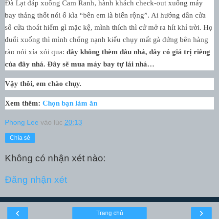
Đà Lạt đáp xuống Cam Ranh, hành khách check-out xuống máy
bay thảng thốt nói ố kìa “bên em là biển rộng”. Ai hướng dẫn cửa
sổ cửa thoát hiểm gì mặc kệ, mình thích thì cứ mở ra hít khí trời. Họ
đuổi xuống thì mình chống nạnh kiểu chụy mất gà đứng bên hàng
rào nói xỉa xói qua:
đây không thèm đâu nhá, đây có giá trị riêng
của đây nhá. Đây sẽ mua máy bay tự lái nhá…
Vậy thôi, em chào chụy.
Xem thêm:
Chọn bạn làm ăn
Phong Lee
vào lúc
20:13
Chia sẻ
Không có nhận xét nào:
Đăng nhận xét
‹
›
Trang chủ