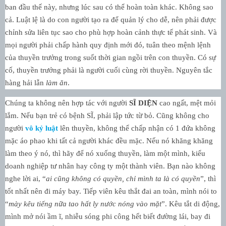
ban đầu thế này, nhưng lúc sau có thể hoàn toàn khác. Không sao
cả. Luật lệ là do con người tạo ra để quản lý cho dễ, nên phải được
chỉnh sửa liên tục sao cho phù hợp hoàn cảnh thực tế phát sinh. Và
mọi người phải chấp hành quy định mới đó, tuân theo mệnh lệnh
của thuyền trưởng trong suốt thời gian ngồi trên con thuyền. Có sự
cố, thuyền trưởng phải là người cuối cùng rời thuyền. Nguyên tắc
hàng hải lẫn
làm ăn
.
Chúng ta không nên hợp tác với người
SĨ DIỆN
cao ngất, mệt mỏi
lắm. Nếu bạn trẻ có bệnh SĨ, phải lập tức từ bỏ. Cũng không cho
người
vô kỷ luật
lên thuyền, không thể chấp nhận có 1 đứa không
mặc áo phao khi tất cả người khác đều mặc. Nếu nó khăng khăng
làm theo ý nó, thì hãy để nó xuống thuyền, làm một mình, kiểu
doanh nghiệp tư nhân hay công ty một thành viên. Bạn nào không
nghe lời ai, “
ai cũng không có quyền, chỉ mình ta là có quyền
”, thì
tốt nhất nên đi máy bay. Tiếp viên kêu thắt đai an toàn, mình nói to
“
mày kêu tiếng nữa tao hất ly nước nóng vào mặt
”. Kêu tắt di động,
mình mở nói ầm ĩ, nhiễu sóng phi công hết biết đường lái, bay đi