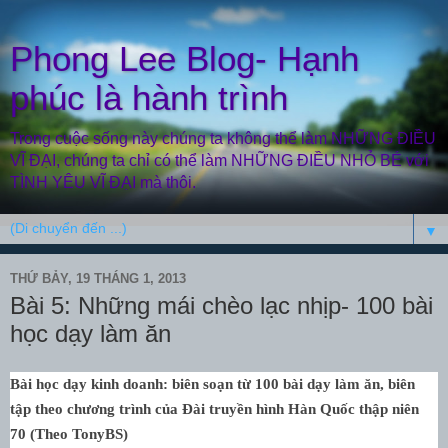
Phong Lee Blog- Hạnh
phúc là hành trình
Trong cuộc sống này chúng ta không thể làm NHỮNG ĐIỀU
VĨ ĐẠI, chúng ta chỉ có thể làm NHỮNG ĐIỀU NHỎ BÉ với
TÌNH YÊU VĨ ĐẠI mà thôi.
▼
THỨ BẢY, 19 THÁNG 1, 2013
Bài 5: Những mái chèo lạc nhịp- 100 bài
học dạy làm ăn
Bài học dạy kinh doanh: biên soạn từ 100 bài dạy làm ăn, biên
tập theo chương trình của Đài truyền hình Hàn Quốc thập niên
70 (Theo TonyBS)