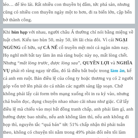
léo… để lèo lái. Rất nhiều con thuyền bị đắm, tức phá sản, nhưng
cũng có nhiều con thuyền ngày một to hơn, đi ra biển lớn, cập bến
bờ thành công.
Khi
hùn hạp
với nhau, người châu Á thường chỉ nói bằng miệng về
luật chơi. Kiểu tao hùn 50, mày 50, lời lãi chia đôi. Vì cái
NGẠI
NGÙNG
cố hữu, sự
CẢ NỂ
cổ truyền mệt mỏi cả ngàn năm nay.
Họ nghĩ mới bắt tay làm ăn mà ràng buộc này nọ, mất lòng chết.
Nhưng “
mất lòng trước, được lòng sau
”,
QUYỀN LỢI
và
NGHĨA
VỤ
phải rõ ràng ngay từ đầu, đó là điều bắt buộc trong
làm ăn
, kể
cả anh em ruột. Bản điều lệ của công ty hoặc thương vụ có 2 người
góp vốn trở lên phải do cá nhân các người sáng lập soạn. Chứ
không phải lấy cái form trên mạng xuống rồi in ra ký vào, nhưng
chả buồn đọc, đụng chuyện nhao nhao cãi nhau như giặc. Cứ lấy
điều lệ mà chiếu vào mọi bất đồng tranh chấp, anh phải làm gì, anh
hưởng được bao nhiêu, nếu anh không làm thì, nếu anh không đi
họp thì, nguyên tắc “quá bán” tức 51% chấp nhận thì phải tuân
theo, không có chuyện tôi nằm trong 49% phản đối nên tôi làm