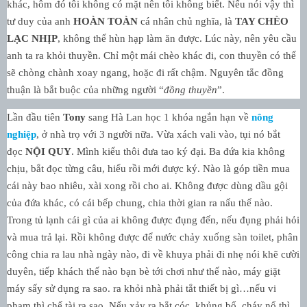
khác, hôm đó tôi không có mặt nên tôi không biết. Nếu nói vậy thì
tư duy của anh
HOÀN TOÀN
cá nhân chủ nghĩa, là
TAY CHÈO
LẠC NHỊP
, không thể hùn hạp làm ăn được. Lúc này, nên yêu cầu
anh ta ra khỏi thuyền. Chỉ một mái chèo khác đi, con thuyền có thể
sẽ chòng chành xoay ngang, hoặc đi rất chậm. Nguyên tắc đồng
thuận là bắt buộc của những người “
đồng thuyền
”.
Lần đầu tiên
Tony
sang Hà Lan học 1 khóa ngắn hạn về
nông
nghiệp
, ở nhà trọ với 3 người nữa. Vừa xách vali vào, tụi nó bắt
đọc
NỘI QUY
. Mình kiểu thôi đưa tao ký đại. Ba đứa kia không
chịu, bắt đọc từng câu, hiểu rồi mới được ký. Nào là góp tiền mua
cái này bao nhiêu, xài xong rồi cho ai. Không được dùng dầu gội
của đứa khác, có cái bếp chung, chia thời gian ra nấu thế nào.
Trong tủ lạnh cái gì của ai không được đụng đến, nếu đụng phải hỏi
và mua trả lại. Rồi không được để nước chảy xuống sàn toilet, phân
công chia ra lau nhà ngày nào, đi về khuya phải đi nhẹ nói khẽ cười
duyên, tiếp khách thế nào bạn bè tới chơi như thế nào, máy giặt
máy sấy sử dụng ra sao. ra khỏi nhà phải tắt thiết bị gì…nếu vi
phạm thì chế tài ra sao. Nếu xảy ra bắt cóc, khủng bố, cháy nổ thì