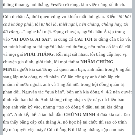
thông thoáng, nói thẳng, Yes/No rõ ràng, làm việc cùng rất thích.
Còn ở châu Á, thói quen vòng vo khiến mất thời gian. Kiểu “
tôi hỏi
chứ không phải, tôi tự hỏi là, thiết nghĩ, nên chăng, chẳng hay, tôi
đồ rằng,…
” nghe bắt mệt. Đụng chuyện, người châu Á tập trung
vào “
AI ĐÚNG, AI SAI
”, ai cũng có
CÁI TÔI
to đùng cần bảo vệ,
sợ mình buông ra thì người khác coi thường, nên rướn cổ lên để cãi
và mọi giá
PHẢI THẮNG
. Rồi mạt sát nhau, lôi bằng cấp học vị,
chuyện gia đình, giới tính, lôi mọi thứ ra
NHẰM CHỨNG
MINH
người kia sai.
Tony
có quen anh bạn, anh nằm trong 6 người
sáng lập một công ty cổ phần. Có lần công ty anh định lập chi
nhánh ở nước ngoài, anh và 1 người nữa trong hội đồng quản trị
phản đối. Nguyên tắc “quá bán”, bốn anh kia đồng ý, 4/2 nên quyết
định vẫn ban hành. Anh không công nhận việc này, dù biên bản
họp anh vẫn ký vào, nhưng “tao có đồng ý đâu, tại tụi kia đông
quá”. Anh kể, thế là tao bắt đầu
CHỨNG MINH
4 đứa kia sai. Tao
tìm thấy bằng cấp của thằng A, nó học hệ tại chức thì sao có trình
độ mà quyết việc này? Còn thằng B thì lăng nhăng, cặp con này