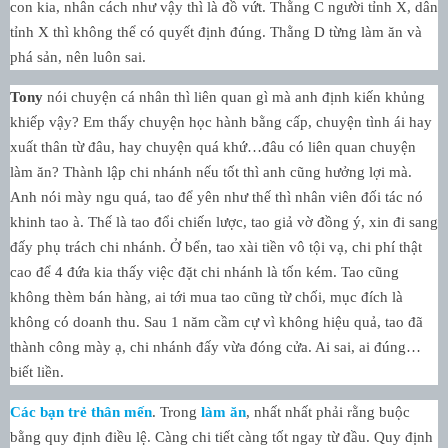
con kia, nhân cách như vậy thì là đồ vứt. Thằng C người tỉnh X, dân
tỉnh X thì không thể có quyết định đúng. Thằng D từng làm ăn và
phá sản, nên luôn sai.
Tony
nói chuyện cá nhân thì liên quan gì mà anh định kiến khủng
khiếp vậy? Em thấy chuyện học hành bằng cấp, chuyện tình ái hay
xuất thân từ đâu, hay chuyện quá khứ…đâu có liên quan chuyện
làm ăn? Thành lập chi nhánh nếu tốt thì anh cũng hưởng lợi mà.
Anh nói mày ngu quá, tao để yên như thế thì nhân viên đối tác nó
khinh tao à. Thế là tao đổi chiến lược, tao giả vờ đồng ý, xin đi sang
đấy phụ trách chi nhánh. Ở bển, tao xài tiền vô tội vạ, chi phí thật
cao để 4 đứa kia thấy việc đặt chi nhánh là tốn kém. Tao cũng
không thèm bán hàng, ai tới mua tao cũng từ chối, mục đích là
không có doanh thu. Sau 1 năm cầm cự vì không hiệu quả, tao đã
thành công mày ạ, chi nhánh đấy vừa đóng cửa. Ai sai, ai đúng…
biết liền.
Các bạn trẻ thân mến
. Trong
làm ăn
, nhất nhất phải rằng buộc
bằng quy định điều lệ. Càng chi tiết càng tốt ngay từ đầu. Quy định