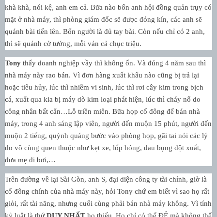
khà khà, nói kệ, anh em cả. Bữa nào bốn anh hội đồng quản trụy có
mặt ở nhà máy, thì phòng giám đốc sẽ được đóng kín, các anh sẽ
quánh bài tiến lên. Bốn người là đủ tay bài. Còn nếu chỉ có 2 anh,
thì sẽ quánh cờ tướng, mỗi ván cả chục triệu.
Tony
thấy doanh nghiệp vầy thì không ổn. Và đúng 4 năm sau thì
nhà máy này rao bán. Vì đơn hàng xuất khẩu nào cũng bị trả lại
hoặc tiêu hủy, lúc thì nhiễm vi sinh, lúc thì rơi cây kim trong bịch
cá, xuất qua kia bị máy dò kim loại phát hiện, lúc thì cháy nổ do
công nhân bất cẩn…Lỗ triền miên. Bữa họp cổ đông để bán nhà
máy, trong 4 anh sáng lập viên, người đến muộn 15 phút, người đến
muộn 2 tiếng, quýnh quáng bước vào phòng họp, gãi tai nói các lý
do vô cùng quen thuộc như kẹt xe, lốp hỏng, đau bụng đột xuất,
đưa mẹ đi bơi,…
Trên đường về lại Sài Gòn, anh S, đại diện công ty tài chính, giờ là
cổ đông chính của nhà máy này, hỏi
Tony
chứ em biết vì sao họ rất
giỏi, rất tài năng, nhưng cuối cùng phải bán nhà máy không. Vì tính
kỷ luật là thứ
DUY NHẤT
họ thiếu. Họ chỉ có thể ĐẺ mà không thể