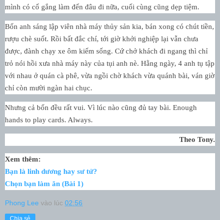
mình có cố gắng làm đến đâu đi nữa, cuối cùng cũng dẹp tiệm.
Bốn anh sáng lập viên nhà máy thủy sản kia, bán xong có chút tiền,
rượu chè suốt. Rồi bất đắc chí, tới giờ khởi nghiệp lại vẫn chưa
được, đành chạy xe ôm kiếm sống. Cứ chở khách đi ngang thì chỉ
trỏ nói hồi xưa nhà máy này của tụi anh nè. Hằng ngày, 4 anh tụ tập
với nhau ở quán cà phê, vừa ngồi chờ khách vừa quánh bài, ván giờ
chỉ còn mười ngàn hai chục.
Nhưng cả bốn đều rất vui. Vì lúc nào cũng đủ tay bài. Enough
hands to play cards. Always.
Theo Tony.
Xem thêm:
Bạn là linh dương hay sư tử?
Chọn bạn làm ăn (Bài 1)
Phong Lee
vào lúc
02:56
Chia sẻ