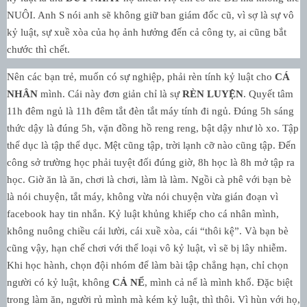
NUÔI. Anh S nói anh sẽ không giữ ban giám đốc cũ, vì sợ là sự vô
kỷ luật, sự xuề xòa của họ ảnh hưởng đến cả công ty, ai cũng bắt
chước thì chết.
Nên các bạn trẻ, muốn có sự nghiệp, phải rèn tính kỷ luật cho
CÁ
NHÂN
mình. Cái này đơn giản chỉ là sự
RÈN LUYỆN
. Quyết tâm
11h đêm ngủ là 11h đêm tắt đèn tắt máy tính đi ngủ. Đúng 5h sáng
thức dậy là đúng 5h, vặn đồng hồ reng reng, bật dậy như lò xo. Tập
thể dục là tập thể dục. Mệt cũng tập, trời lạnh cỡ nào cũng tập. Đến
công sở trường học phải tuyệt đối đúng giờ, 8h học là 8h mở tập ra
học. Giờ ăn là ăn, chơi là chơi, làm là làm. Ngồi cà phê với bạn bè
là nói chuyện, tắt máy, không vừa nói chuyện vừa gián đoạn vì
facebook hay tin nhắn. Kỷ luật khủng khiếp cho cá nhân mình,
không nuông chiều cái lười, cái xuề xòa, cái “thôi kệ”. Và bạn bè
cũng vậy, hạn chế chơi với thể loại vô kỷ luật, vì sẽ bị lây nhiễm.
Khi học hành, chọn đội nhóm để làm bài tập chẳng hạn, chỉ chọn
người có kỷ luật, không
CẢ NỂ
, mình cả nể là mình khổ. Đặc biệt
trong làm ăn, người rủ mình mà kém kỷ luật, thì thôi. Vì hùn với họ,