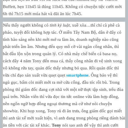
Buffett, hẹn 11h45 là đúng 11h45. Không có chuyện tiệc cưới mời
6h thì 7h15 mới múa hát và đãi ăn lúc 7h45.
Nếu thấy người không có
tính kỷ luật
, xuề xòa…thì chỉ cà phê cà
pháo, tuyệt đối không hợp tác. Ở miền Tây Nam Bộ, dân ở đây có
tính hào sảng nên khi mới mở ra làm ăn, doanh nghiệp nào cũng
phát triển ầm ầm. Nhưng đến quy mô cỡ vài ngàn công nhân, thì
bắt đầu lộn xộn trong quản lý. Có nhà máy chế biến cá basa nọ,
cách đây 4 năm Tony đến mua cá, thấy công nhân đi vệ sinh xong
vô không rửa tay, quản đốc thấy nhưng bỏ qua. Rồi quản đốc thì
vừa chỉ đạo sản xuất vừa quẹt quẹt
smartphone
. Ông bảo vệ thì
ngủ gục, bấm còi miết mới ra mở cửa cổng, đầu tóc rồi bù. Trong
phòng thì giám đốc đang cợt nhã với một nữ thực tập sinh, trêu đùa
quá trớn. Nhân viên thì vừa đọc tin tức online vừa làm hợp đồng,
nên ngôn ngữ hợp đồng ngoại thương mà cứ như nói chuyện
showbiz. Khi họp xong, Tony rủ đi ăn trưa, ông giám đốc gọi miết
thì anh tài xế mới xuất hiện, vì anh đang trong phòng riêng đánh bài
ăn tiền với các tài xế khác.
Tony
nói sao anh để vậy thì anh cười