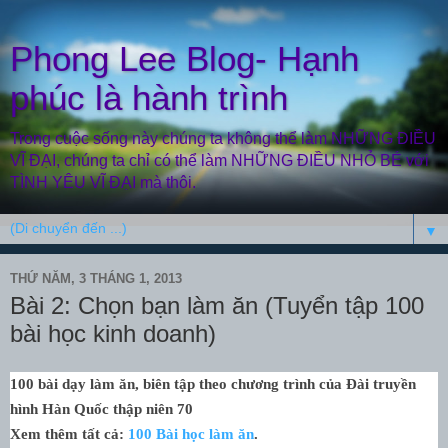
Phong Lee Blog- Hạnh
phúc là hành trình
Trong cuộc sống này chúng ta không thể làm NHỮNG ĐIỀU
VĨ ĐẠI, chúng ta chỉ có thể làm NHỮNG ĐIỀU NHỎ BÉ với
TÌNH YÊU VĨ ĐẠI mà thôi.
▼
THỨ NĂM, 3 THÁNG 1, 2013
Bài 2: Chọn bạn làm ăn (Tuyển tập 100
bài học kinh doanh)
100 bài dạy làm ăn, biên tập theo chương trình của Đài truyền
hình Hàn Quốc thập niên 70
Xem thêm tất cả:
100 Bài học làm ăn
.