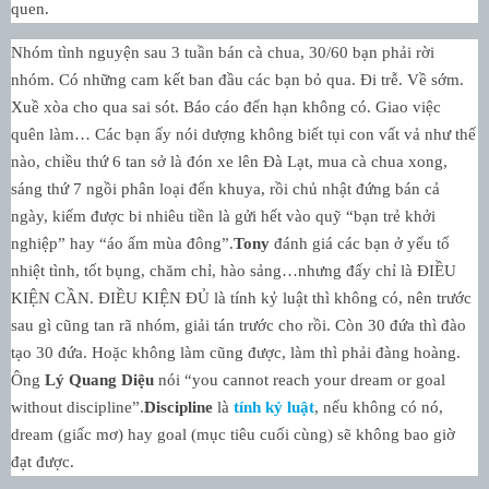
quen.
Nhóm tình nguyện sau 3 tuần bán cà chua, 30/60 bạn phải rời
nhóm. Có những cam kết ban đầu các bạn bỏ qua. Đi trễ. Về sớm.
Xuề xòa cho qua sai sót. Báo cáo đến hạn không có. Giao việc
quên làm… Các bạn ấy nói dượng không biết tụi con vất vả như thế
nào, chiều thứ 6 tan sở là đón xe lên Đà Lạt, mua cà chua xong,
sáng thứ 7 ngồi phân loại đến khuya, rồi chủ nhật đứng bán cả
ngày, kiếm được bi nhiêu tiền là gửi hết vào quỹ “bạn trẻ khởi
nghiệp” hay “áo ấm mùa đông”.
Tony
đánh giá các bạn ở yếu tố
nhiệt tình, tốt bụng, chăm chỉ, hào sảng…nhưng đấy chỉ là ĐIỀU
KIỆN CẦN. ĐIỀU KIỆN ĐỦ là tính kỷ luật thì không có, nên trước
sau gì cũng tan rã nhóm, giải tán trước cho rồi. Còn 30 đứa thì đào
tạo 30 đứa. Hoặc không làm cũng được, làm thì phải đàng hoàng.
Ông
Lý Quang Diệu
nói “you cannot reach your dream or goal
without discipline”.
Discipline
là
tính kỷ luật
, nếu không có nó,
dream (giấc mơ) hay goal (mục tiêu cuối cùng) sẽ không bao giờ
đạt được.