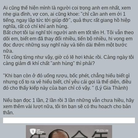
Ai cũng thể hiện mình là người coi trọng anh em nhất, xem
nhẹ gia đình, vợ con, ai cũng khoe: "chỉ cần anh em ới 1
tiếng, ngay lập tức tới giúp đỡ", quả thực rất giang hồ hiệp
nghĩa, rất có chí khí anh hùng.
Bất chợt tôi lại nghĩ tới người anh em tốt tên H. Tôi vẫn theo
dõi em, biết em đã thay đổi nhiều, tiến bộ nhiều, hi vọng em
đọc được những suy nghĩ này và tiến dài thêm một bước
nữa.
Tôi cũng từng như vậy, giờ có lẽ hơi khác rồi. Càng ngày tôi
càng giảm đi khí chất "anh hùng" thì phải?
"Khi bạn còn ở đó uống rượu, bốc phét, chẳng hiểu biết gì
nhưng cố to ra vẻ hiểu biết, chỉ yêu cái gọi là thể diện, điều
đó cho thấy kiếp này của bạn chỉ có vậy. " (Lý Gia Thành)
Nếu bạn đọc 1 lần, 2 lần rồi 3 lần những vẫn chưa hiều, hãy
xem thêm vài lượt nữa, tôi tin bạn sẽ có thu hoạch cho bản
thân.