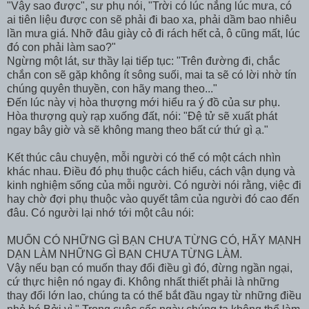
"Vậy sao được", sư phụ nói, "Trời có lúc nắng lúc mưa, có
ai tiên liệu được con sẽ phải đi bao xa, phải dầm bao nhiêu
lần mưa giá. Nhỡ đâu giày cỏ đi rách hết cả, ô cũng mất, lúc
đó con phải làm sao?"
Ngừng một lát, sư thầy lại tiếp tục: "Trên đường đi, chắc
chắn con sẽ gặp không ít sông suối, mai ta sẽ có lời nhờ tín
chúng quyên thuyền, con hãy mang theo..."
Đến lúc này vị hòa thượng mới hiểu ra ý đồ của sư phụ.
Hòa thượng quỳ rạp xuống đất, nói: "Đệ tử sẽ xuất phát
ngay bây giờ và sẽ không mang theo bất cứ thứ gì ạ."
Kết thúc câu chuyện, mỗi người có thể có một cách nhìn
khác nhau. Điều đó phụ thuộc cách hiểu, cách vận dụng và
kinh nghiệm sống của mỗi người. Có người nói rằng, việc đi
hay chờ đợi phụ thuộc vào quyết tâm của người đó cao đến
đâu. Có người lại nhớ tới một câu nói:
MUỐN CÓ NHỮNG GÌ BẠN CHƯA TỪNG CÓ, HÃY MẠNH
DẠN LÀM NHỮNG GÌ BẠN CHƯA TỪNG LÀM.
Vậy nếu bạn có muốn thay đổi điều gì đó, đừng ngần ngại,
cứ thực hiện nó ngay đi. Không nhất thiết phải là những
thay đổi lớn lao, chúng ta có thể bắt đầu ngay từ những điều