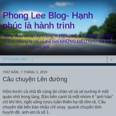
Phong Lee Blog- Hạnh
phúc là hành trình
Trong cuộc sống này chúng ta không thể làm NHỮNG ĐIỀU
VĨ ĐẠI, chúng ta chỉ có thể làm NHỮNG ĐIỀU NHỎ BÉ với
TÌNH YÊU VĨ ĐẠI mà thôi.
▼
THỨ NĂM, 7 THÁNG 3, 2019
Câu chuyện Lên đường
Hôm trước cả nhà tôi cùng ăn cháo vịt và vịt nướng ở một
quán nhỏ trong làng. Bàn bên cạnh là một nhóm 4 "anh hào"
chí khí lớn, ngồi uống rượu luận thiên hạ rất rôm rả. Câu
chuyện dài bên bàn nhậu chỉ xoay quanh chuyện tình
huynh đệ, anh em là số 1.