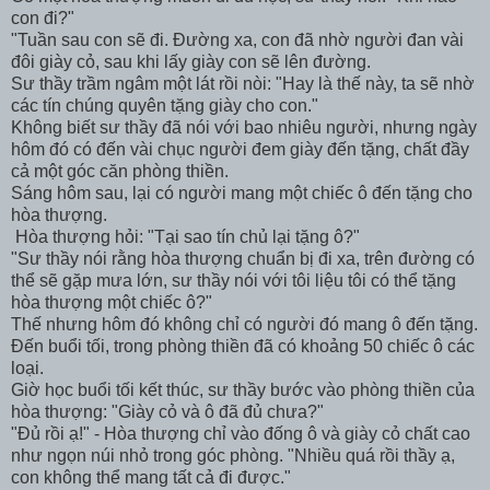
con đi?"
"Tuần sau con sẽ đi. Đường xa, con đã nhờ người đan vài
đôi giày cỏ, sau khi lấy giày con sẽ lên đường.
Sư thầy trầm ngâm một lát rồi nòi: "Hay là thế này, ta sẽ nhờ
các tín chúng quyên tặng giày cho con."
Không biết sư thầy đã nói với bao nhiêu người, nhưng ngày
hôm đó có đến vài chục người đem giày đến tặng, chất đầy
cả một góc căn phòng thiền.
Sáng hôm sau, lại có người mang một chiếc ô đến tặng cho
hòa thượng.
Hòa thượng hỏi: "Tại sao tín chủ lại tặng ô?"
"Sư thầy nói rằng hòa thượng chuẩn bị đi xa, trên đường có
thể sẽ gặp mưa lớn, sư thầy nói với tôi liệu tôi có thể tặng
hòa thượng một chiếc ô?"
Thế nhưng hôm đó không chỉ có người đó mang ô đến tặng.
Đến buổi tối, trong phòng thiền đã có khoảng 50 chiếc ô các
loại.
Giờ học buổi tối kết thúc, sư thầy bước vào phòng thiền của
hòa thượng: "Giày cỏ và ô đã đủ chưa?"
"Đủ rồi ạ!" - Hòa thượng chỉ vào đống ô và giày cỏ chất cao
như ngọn núi nhỏ trong góc phòng. "Nhiều quá rồi thầy ạ,
con không thể mang tất cả đi được."