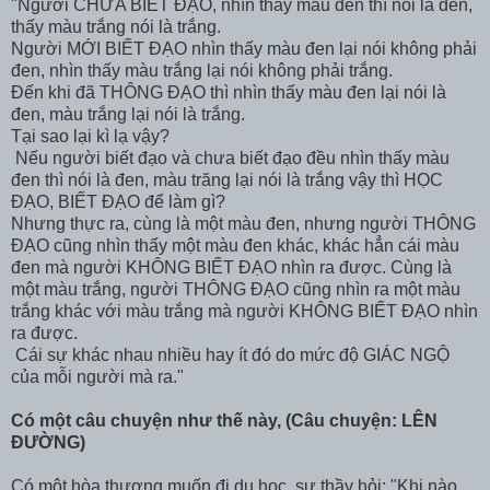
"Người CHƯA BIẾT ĐẠO, nhìn thấy màu đen thì nói là đen,
thấy màu trắng nói là trắng.
Người MỚI BIẾT ĐẠO nhìn thấy màu đen lại nói không phải
đen, nhìn thấy màu trắng lại nói không phải trắng.
Đến khi đã THÔNG ĐẠO thì nhìn thấy màu đen lại nói là
đen, màu trắng lại nói là trắng.
Tại sao lại kì lạ vậy?
Nếu người biết đạo và chưa biết đạo đều nhìn thấy màu
đen thì nói là đen, màu trăng lại nói là trắng vậy thì HỌC
ĐẠO, BIẾT ĐẠO để làm gì?
Nhưng thực ra, cùng là một màu đen, nhưng người THÔNG
ĐẠO cũng nhìn thấy một màu đen khác, khác hẳn cái màu
đen mà người KHÔNG BIẾT ĐẠO nhìn ra được. Cùng là
một màu trắng, người THÔNG ĐẠO cũng nhìn ra một màu
trắng khác với màu trắng mà người KHÔNG BIẾT ĐẠO nhìn
ra được.
Cái sự khác nhau nhiều hay ít đó do mức độ GIÁC NGỘ
của mỗi người mà ra."
Có một câu chuyện như thế này, (Câu chuyện: LÊN
ĐƯỜNG)
Có một hòa thượng muốn đi du học, sư thầy hỏi: "Khi nào