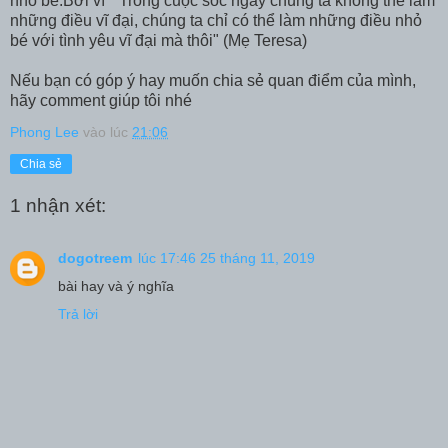
nhỏ bé.Bởi vì " Trong cuộc sốc ngày chúng ta không thể làm
những điều vĩ đại, chúng ta chỉ có thể làm những điều nhỏ
bé với tình yêu vĩ đại mà thôi" (Mẹ Teresa)
Nếu bạn có góp ý hay muốn chia sẻ quan điểm của mình,
hãy comment giúp tôi nhé
Phong Lee
vào lúc
21:06
Chia sẻ
1 nhận xét:
dogotreem
lúc 17:46 25 tháng 11, 2019
bài hay và ý nghĩa
Trả lời